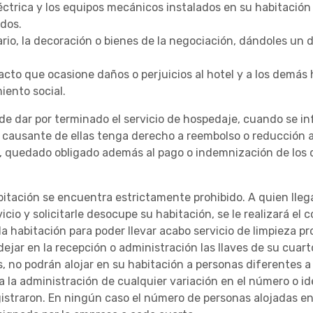
léctrica y los equipos mecánicos instalados en su habitación
ados.
iario, la decoración o bienes de la negociación, dándoles un 
acto que ocasione daños o perjuicios al hotel y a los demás 
iento social.
 de dar por terminado el servicio de hospedaje, cuando se inf
 causante de ellas tenga derecho a reembolso o reducción 
o, quedado obligado además al pago o indemnización de los 
bitación se encuentra estrictamente prohibido. A quien llega
cio y solicitarle desocupe su habitación, se le realizará el
la habitación para poder llevar acabo servicio de limpieza p
jar en la recepción o administración las llaves de su cuar
 no podrán alojar en su habitación a personas diferentes a 
a la administración de cualquier variación en el número o id
istraron. En ningún caso el número de personas alojadas en