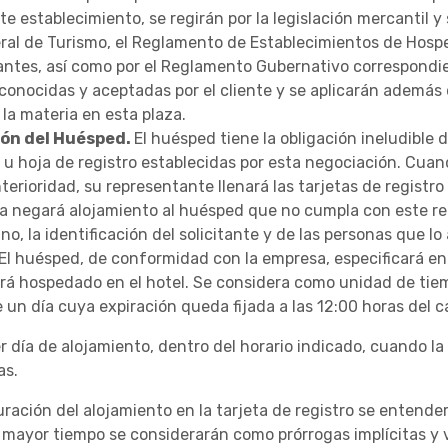
 establecimiento, se regirán por la legislación mercantil y 
ederal de Turismo, el Reglamento de Establecimientos de Ho
ntes, así como por el Reglamento Gubernativo correspondie
 conocidas y aceptadas por el cliente y se aplicarán además 
la materia en esta plaza.
ión del Huésped.
El huésped tiene la obligación ineludible 
 u hoja de registro establecidas por esta negociación. Cua
erioridad, su representante llenará las tarjetas de registro
sa negará alojamiento al huésped que no cumpla con este re
tuno, la identificación del solicitante y de las personas que
El huésped, de conformidad con la empresa, especificará en l
rá hospedado en el hotel. Se considera como unidad de tiem
 un día cuya expiración queda fijada a las 12:00 horas del c
r día de alojamiento, dentro del horario indicado, cuando l
as.
uración del alojamiento en la tarjeta de registro se entende
r mayor tiempo se considerarán como prórrogas implícitas y 