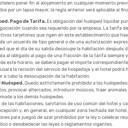
otelero poner fin al alojamiento en cualquier momento previo
s por un lapso mayor, la regla anterior será aplicable al fin
ped. Pago de Tarifa.
Es obligación del huésped liquidar pu
ociación cuando sea requerido por la empresa. La tarifa de
ctivos tarjetones que rigen en este establecimiento que hay
 de un acuerdo de tipo general o de una autorización expresa
ed que el día de su salida desocupe la habitación después d
eda al obligado al pago de una fracción de la tarifa siempr
 de este horario, se deberá pagar el importe correspondiente 
sará la recisión del servicio de hospedaje y el hotel podrá 
var a cabo la desocupación de la habitación.
l Huésped.
Quedo estrictamente prohibido a los huéspedes
os, provocar altercados, introducir músicos, traer animales 
omode a los demás huéspedes.
 de las habitaciones, sanitarios de uso común del hotel y caf
cepción y, en general, en cualquier zona techada del hotel.
ciones para juegos de azar prohibidos por la ley o celebrar r
blico o desobedecer las leyes o reglamentos vigentes.